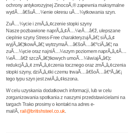
ochrony antykorozyjnej ZinocoÃ‚® zapewnia maksymalne
wydÃ…â€šuÃ…¼enie okresu uÃ…¼ytkowania szyn.
ZuÃ…¼ycie i zmÃ„â„¢czenie stopki szyny
Nasze pozbawione naprÃ„â„¢Ã…¼eÃ…â€ž, ulepszane
cieplnie szyny Stress-Free charakteryzujÃ„â€¦ siÃ„â„¢
wyjÃ„â€¦tkowÃ„â€¦ wytrzymaÃ…â€šoÃ…â€ºciÃ„â€¦ na
zuÃ…¼ycie oraz najniÃ…¼szym poziomem naprÃ„â„¢Ã…
¼eÃ…â€ž szczÃ„â€¦tkowych umoÃ…¼liwiajÃ„â€¦c
redukcjÃ„â„¢ zmÃ„â„¢czenia tocznego oraz zmÃ„â„¢czenia
stopki szyny, dziÃ„â„¢ki czemu trwaÃ…â€šoÃ…â€ºÃ„â€¡
tego typu szyn jest zwiÃ„â„¢kszona.
W celu uzyskania dodatkowch informacji, lub w celu
zorganizowania spotkania z naszymi przedstawicielami na
targach Trako prosimy o kontakt na adres e-
mail
Ã‚
rail@britishsteel.co.uk
.