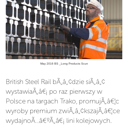
May 2016 BS _Long Products Scun
British Steel Rail bÃ„â„¢dzie siÃ„â„¢ 
wystawiaÃ„â€¡ po raz pierwszy w 
Polsce na targach Trako, promujÃ„â€¦c 
wyroby premium zwiÃ„â„¢kszajÃ„â€¦ce 
wydajnoÃ…â€ºÃ„â€¡ lini kolejowych.