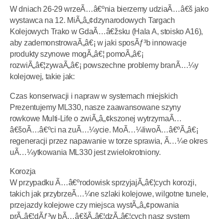
W dniach 26-29 wrzeÃ…â€ºnia bierzemy udziaÃ…â€š jako
wystawca na 12. MiÃ„â„¢dzynarodowych Targach
Kolejowych Trako w GdaÃ…â€žsku (Hala A, stoisko A16),
aby zademonstrowaÃ„â€¡ w jaki sposÃƒ³b innowacje
produkty szynowe mogÃ„â€¦ pomoÃ„â€¡
rozwiÃ„â€¦zywaÃ„â€¡ powszechne problemy branÃ…¼y
kolejowej, takie jak:
Czas konserwacji i napraw w systemach miejskich
Prezentujemy ML330, nasze zaawansowane szyny
rowkowe Multi-Life o zwiÃ„â„¢kszonej wytrzymaÃ…
â€šoÃ…â€ºci na zuÃ…¼ycie. MoÃ…¼liwoÃ…â€ºÃ„â€¡
regeneracji przez napawanie w torze sprawia, Ã…¼e okres
uÃ…¼ytkowania ML330 jest zwielokrotniony.
Korozja
W przypadku Ã…â€ºrodowisk sprzyjajÃ„â€¦cych korozji,
takich jak przybrzeÃ…¼ne szlaki kolejowe, wilgotne tunele,
przejazdy kolejowe czy miejsca wystÃ„â„¢powania
prÃ„â€¦dÃƒ³w bÃ…â€šÃ„â€¦dzÃ„â€¦cych nasz system