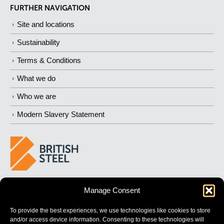
FURTHER NAVIGATION
Site and locations
Sustainability
Terms & Conditions
What we do
Who we are
Modern Slavery Statement
BUILDING 
STRONGER
 FUTURES
Manage Consent
To provide the best experiences, we use technologies like cookies to store
and/or access device information. Consenting to these technologies will