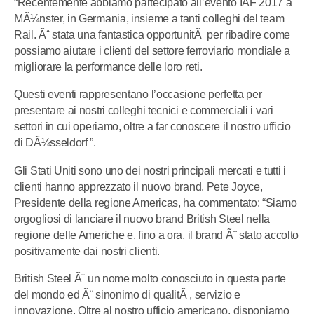
“Recentemente abbiamo partecipato all’evento IAF 2017 a
MÃ¼nster, in Germania, insieme a tanti colleghi del team
Rail. Ãˆ stata una fantastica opportunitÃ per ribadire come
possiamo aiutare i clienti del settore ferroviario mondiale a
migliorare la performance delle loro reti.
Questi eventi rappresentano l’occasione perfetta per
presentare ai nostri colleghi tecnici e commerciali i vari
settori in cui operiamo, oltre a far conoscere il nostro ufficio
di DÃ¼sseldorf ”.
Gli Stati Uniti sono uno dei nostri principali mercati e tutti i
clienti hanno apprezzato il nuovo brand. Pete Joyce,
Presidente della regione Americas, ha commentato: “Siamo
orgogliosi di lanciare il nuovo brand British Steel nella
regione delle Americhe e, fino a ora, il brand Ã¨ stato accolto
positivamente dai nostri clienti.
British Steel Ã¨ un nome molto conosciuto in questa parte
del mondo ed Ã¨ sinonimo di qualitÃ , servizio e
innovazione. Oltre al nostro ufficio americano, disponiamo