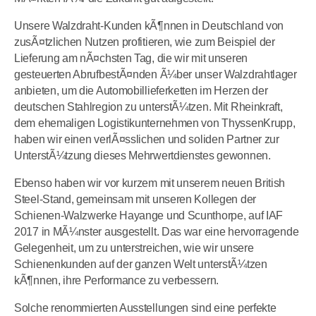
Unsere Walzdraht-Kunden kÃ¶nnen in Deutschland von
zusÃ¤tzlichen Nutzen profitieren, wie zum Beispiel der
Lieferung am nÃ¤chsten Tag, die wir mit unseren
gesteuerten AbrufbestÃ¤nden Ã¼ber unser Walzdrahtlager
anbieten, um die Automobillieferketten im Herzen der
deutschen Stahlregion zu unterstÃ¼tzen. Mit Rheinkraft,
dem ehemaligen Logistikunternehmen von ThyssenKrupp,
haben wir einen verlÃ¤sslichen und soliden Partner zur
UnterstÃ¼tzung dieses Mehrwertdienstes gewonnen.
Ebenso haben wir vor kurzem mit unserem neuen British
Steel-Stand, gemeinsam mit unseren Kollegen der
Schienen-Walzwerke Hayange und Scunthorpe, auf IAF
2017 in MÃ¼nster ausgestellt. Das war eine hervorragende
Gelegenheit, um zu unterstreichen, wie wir unsere
Schienenkunden auf der ganzen Welt unterstÃ¼tzen
kÃ¶nnen, ihre Performance zu verbessern.
Solche renommierten Ausstellungen sind eine perfekte