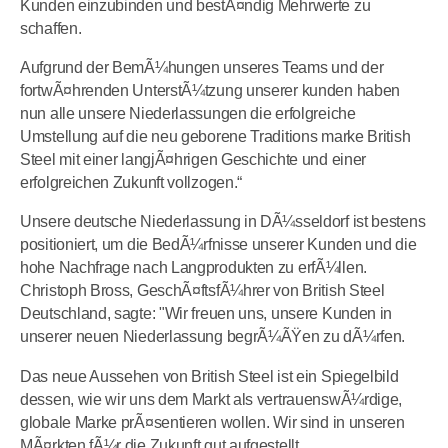
Kunden einzubinden und bestÃ¤ndig Mehrwerte zu
schaffen.
Aufgrund der BemÃ¼hungen unseres Teams und der
fortwÃ¤hrenden UnterstÃ¼tzung unserer kunden haben
nun alle unsere Niederlassungen die erfolgreiche
Umstellung auf die neu geborene Traditions marke British
Steel mit einer langjÃ¤hrigen Geschichte und einer
erfolgreichen Zukunft vollzogen.“
Unsere deutsche Niederlassung in DÃ¼sseldorf ist bestens
positioniert, um die BedÃ¼rfnisse unserer Kunden und die
hohe Nachfrage nach Langprodukten zu erfÃ¼llen.
Christoph Bross, GeschÃ¤ftsfÃ¼hrer von British Steel
Deutschland, sagte: "Wir freuen uns, unsere Kunden in
unserer neuen Niederlassung begrÃ¼ÃŸen zu dÃ¼rfen.
Das neue Aussehen von British Steel ist ein Spiegelbild
dessen, wie wir uns dem Markt als vertrauenswÃ¼rdige,
globale Marke prÃ¤sentieren wollen. Wir sind in unseren
MÃ¤rkten fÃ¼r die Zukunft gut aufgestellt.