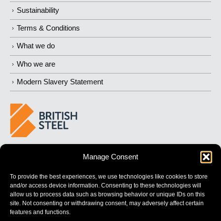
Sustainability
Terms & Conditions
What we do
Who we are
Modern Slavery Statement
BUILDING 
STRONGER
 FUTURES
Manage Consent
To provide the best experiences, we use technologies like cookies to store
and/or access device information. Consenting to these technologies will
allow us to process data such as browsing behavior or unique IDs on this
site. Not consenting or withdrawing consent, may adversely affect certain
features and functions.