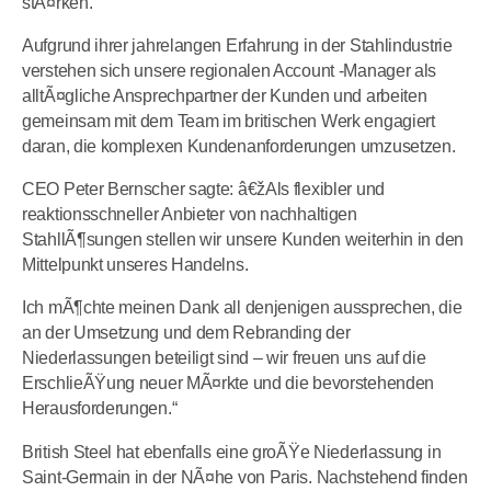
stÃ¤rken.“
Aufgrund ihrer jahrelangen Erfahrung in der Stahlindustrie
verstehen sich unsere regionalen Account -Manager als
alltÃ¤gliche Ansprechpartner der Kunden und arbeiten
gemeinsam mit dem Team im britischen Werk engagiert
daran, die komplexen Kundenanforderungen umzusetzen.
CEO Peter Bernscher sagte: â€žAls flexibler und
reaktionsschneller Anbieter von nachhaltigen
StahllÃ¶sungen stellen wir unsere Kunden weiterhin in den
Mittelpunkt unseres Handelns.
Ich mÃ¶chte meinen Dank all denjenigen aussprechen, die
an der Umsetzung und dem Rebranding der
Niederlassungen beteiligt sind – wir freuen uns auf die
ErschlieÃŸung neuer MÃ¤rkte und die bevorstehenden
Herausforderungen.“
British Steel hat ebenfalls eine groÃŸe Niederlassung in
Saint-Germain in der NÃ¤he von Paris. Nachstehend finden